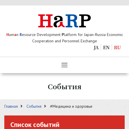
H
um
a
n
R
esource Development
P
latform for Japan-Russia Economic
Cooperation and Personnel Exchange
JA
EN
RU
События
Главная
События
#Медицина и здоровье
Список событий