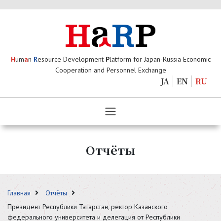
H
um
a
n
R
esource Development
P
latform for Japan-Russia Economic
Cooperation and Personnel Exchange
JA
EN
RU
Отчёты
Главная
Отчёты
Президент Республики Татарстан, ректор Казанского
федерального университета и делегация от Республики