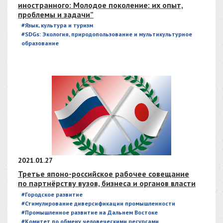
иностранного: Молодое поколение: их опыт,
проблемы и задачи”
#Язык, культура и туризм
#SDGs: Экология, природопользование и мультикультурное
образование
2021.01.27
Третье японо-российское рабочее совещание
по партнёрству вузов, бизнеса и органов власти
#Городское развитие
#Стимулирование диверсификации промышленности
#Промышленное развитие на Дальнем Востоке
#Комитет по обмену человеческими ресурсами