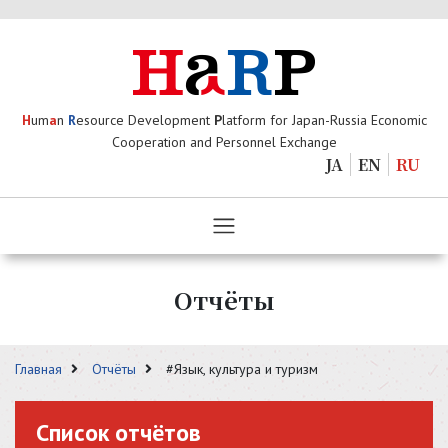
H
um
a
n
R
esource Development
P
latform for Japan-Russia Economic
Cooperation and Personnel Exchange
JA
EN
RU
Отчёты
Главная
Отчёты
#Язык, культура и туризм
Список отчётов