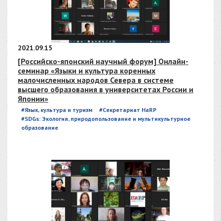
2021.09.15
[Российско-японский научный форум] Онлайн-
семинар «Языки и культура коренных
малочисленных народов Севера в системе
высшего образования в университетах России и
Японии»
#Язык, культура и туризм
#Секретариат HaRP
#SDGs: Экология, природопользование и мультикультурное
образование