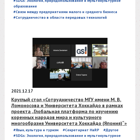
#SDGs: Экология, природопользование и мультикультурное
образование
#Связи между предприятиями малого и среднего бизнеса
#Сотрудничество в области передовых технологий
2021.12.17
Круглый стол «Сотрудничество МГУ имени М. В.
Ломоносова и Университета Хоккайдо в рамках
проекта „Глобальная платформа по изучению
коренных народов мира и культурного
многообразия Университета Хоккайдо (Япония)“»
#Язык, культура и туризм
#Секретариат HaRP
#Другое
#SDGs: Экология, природопользование и мультикультурное