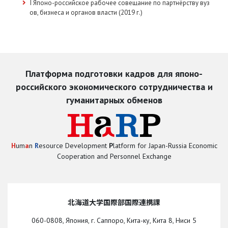
I Японо-российское рабочее совещание по партнёрству вуз
ов, бизнеса и органов власти (2019 г.)
Платформа подготовки кадров для японо-
российского экономического сотрудничества и
гуманитарных обменов
H
um
a
n
R
esource Development
P
latform for Japan-Russia Economic
Cooperation and Personnel Exchange
北海道大学国際部国際連携課
060-0808, Япония, г. Саппоро, Кита-ку, Кита 8, Ниси 5