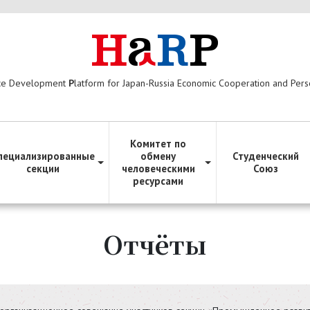
ce Development
P
latform for Japan-Russia Economic Cooperation and Per
Комитет по
пециализированные
обмену
Студенческий
секции
человеческими
Союз
ресурсами
Отчёты