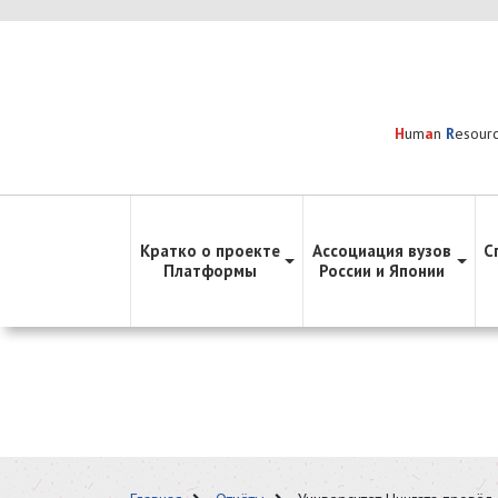
H
um
a
n
R
esour
Кратко о проекте
Ассоциация вузов
С
Платформы
России и Японии