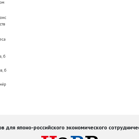
ом
онс
ств
еса
, б
в, б
тнёр
в для японо-российского экономического сотрудниче