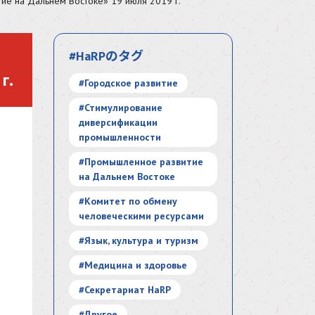
ие на Дальнем Востоке» 19 июля 2019 г.
#HaRPのタグ
г.
#Городское развитие
#Стимулирование
диверсификации
промышленности
#Промышленное развитие
на Дальнем Востоке
#Комитет по обмену
человеческими ресурсами
#Язык, культура и туризм
#Медицина и здоровье
#Секретариат HaRP
#Другое