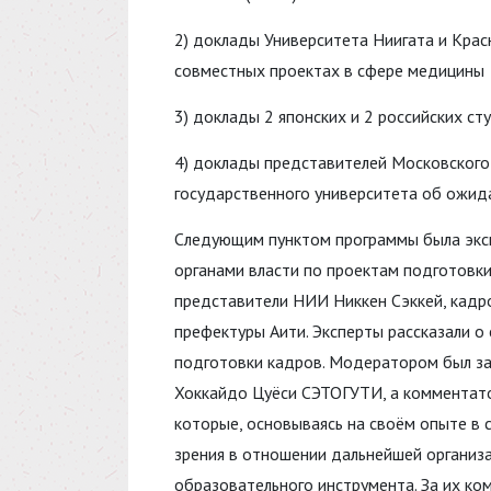
2) доклады Университета Ниигата и Крас
совместных проектах в сфере медицины
3) доклады 2 японских и 2 российских с
4) доклады представителей Московского
государственного университета об ожида
Следующим пунктом программы была эксп
органами власти по проектам подготовки
представители НИИ Никкен Сэккей, кадр
префектуры Аити. Эксперты рассказали о
подготовки кадров. Модератором был за
Хоккайдо Цуёси СЭТОГУТИ, а комментато
которые, основываясь на своём опыте в 
зрения в отношении дальнейшей организ
образовательного инструмента. За их ко