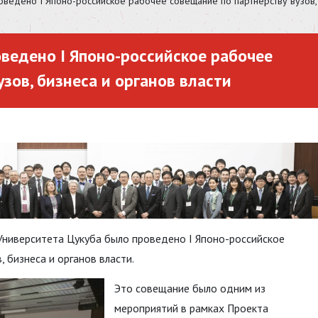
оведено I Японо-российское рабочее совещание по партнёрству вузов, 
оведено I Японо-российское рабочее
зов, бизнеса и органов власти
 Университета Цукуба было проведено I Японо-российское
 бизнеса и органов власти.
Это совещание было одним из
мероприятий в рамках Проекта