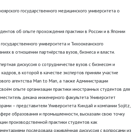
ноярского государственного медицинского университета о
тудентов об опыте прохождения практики в России и в Японии
 государственного университета и Тихоокеанского
ниях в отношении партнёрства вузов, бизнеса и власти.
ертная дискуссия о сотрудничестве вузов с бизнесом и
 кадров, в которой в качестве экспертов приняли участие
ового агентства Man to Man, а также Администрации
 своём опыте организации практики иностранных студентов для
меститель декана инженерного факультета Университет
рами – представители Университета Киндай и компании Sojitz,
сфере образования и промышленности, высказали свою точку
ации производственной практики студентов как
мментариями последовала оживлённая дискуссия с вопросами из