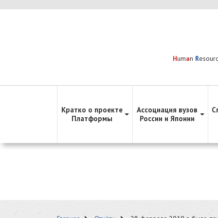
H
um
a
n
R
esour
Кратко о проекте
Ассоциация вузов
С
Платформы
России и Японии