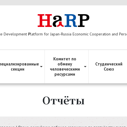
ce Development
P
latform for Japan-Russia Economic Cooperation and Per
Комитет по
пециализированные
обмену
Студенческий
секции
человеческими
Союз
ресурсами
Отчёты