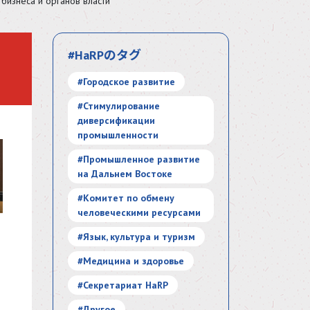
бизнеса и органов власти
#HaRPのタグ
#Городское развитие
#Стимулирование
диверсификации
промышленности
#Промышленное развитие
на Дальнем Востоке
#Комитет по обмену
человеческими ресурсами
#Язык, культура и туризм
#Медицина и здоровье
#Секретариат HaRP
#Другое