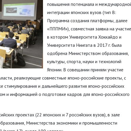
повышения потенциала и международно
интеграции японских вузов (тип В:
Программа создания платформы, далее
«ПППМИ»), совместная заявка на участи
в котором Университета Хоккайдо и
Университета Ниигата в 2017 г. была
одобрена Министерством образования,
культуры, спорта, науки и технологий
Японии. В совещании приняли участие
 власти, реализующие совместные японо-российские проекты, с
же стимулирования и дальнейшего развития японо-российских
м и информацией о подготовке кадров для японо-российского
йских проектах (22 японских и 7 российских вузов), в зале
образования, Министерства экономики и промышленности
 (всего 17), около 100 человек.