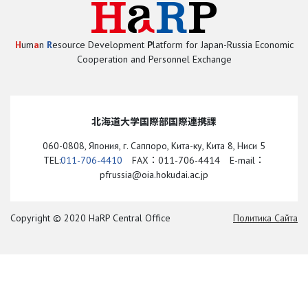
H
um
a
n
R
esource Development
P
latform for Japan-Russia Economic
Cooperation and Personnel Exchange
北海道大学国際部国際連携課
060-0808, Япония, г. Саппоро, Кита-ку, Кита 8, Ниси 5
TEL:
011-706-4410
FAX：011-706-4414 E-mail：
pfrussia@oia.hokudai.ac.jp
Copyright © 2020 HaRP Central Office
Политика Cайта