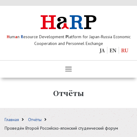
H
um
a
n
R
esource Development
P
latform for Japan-Russia Economic
Cooperation and Personnel Exchange
JA
EN
RU
Отчёты
Главная
Отчёты
Проведён Второй Российско-японский студенческий форум