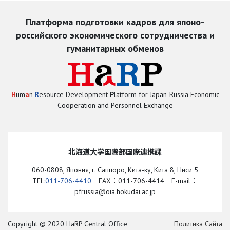
Платформа подготовки кадров для японо-
российского экономического сотрудничества и
гуманитарных обменов
H
um
a
n
R
esource Development
P
latform for Japan-Russia Economic
Cooperation and Personnel Exchange
北海道大学国際部国際連携課
060-0808, Япония, г. Саппоро, Кита-ку, Кита 8, Ниси 5
TEL:
011-706-4410
FAX：011-706-4414 E-mail：
pfrussia@oia.hokudai.ac.jp
Copyright © 2020 HaRP Central Office
Политика Cайта