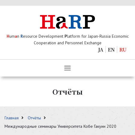
H
um
a
n
R
esource Development
P
latform for Japan-Russia Economic
Cooperation and Personnel Exchange
JA
EN
RU
Отчёты
Главная
Отчёты
Международные семинары Университета Кобе Гакуин 2020