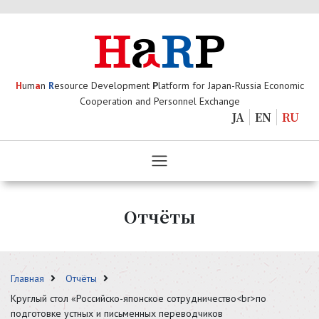
H
um
a
n
R
esource Development
P
latform for Japan-Russia Economic
Cooperation and Personnel Exchange
JA
EN
RU
Отчёты
Главная
Отчёты
Круглый стол «Российско-японское сотрудничество<br>по
подготовке устных и письменных переводчиков