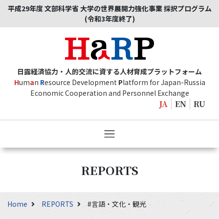
平成29年度 文部科学省 大学の世界展開力強化事業 採択プログラム
(令和3年度終了)
日露経済協力・人的交流に資する人材育成プラットフォーム
H
um
a
n
R
esource Development
P
latform for Japan-Russia
Economic Cooperation and Personnel Exchange
JA
EN
RU
REPORTS
Home
REPORTS
#言語・文化・観光