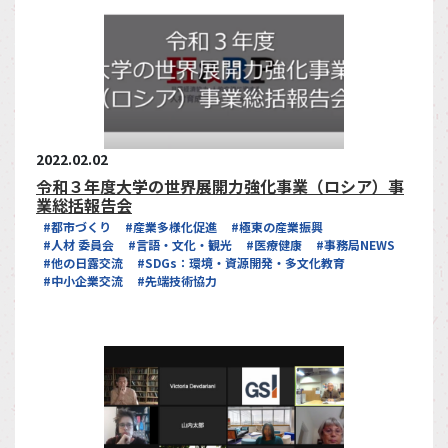
2022.02.02
令和３年度大学の世界展開力強化事業（ロシア）事
業総括報告会
#都市づくり
#産業多様化促進
#極東の産業振興
#人材 委員会
#言語・文化・観光
#医療健康
#事務局NEWS
#他の日露交流
#SDGs：環境・資源開発・多文化教育
#中小企業交流
#先端技術協力