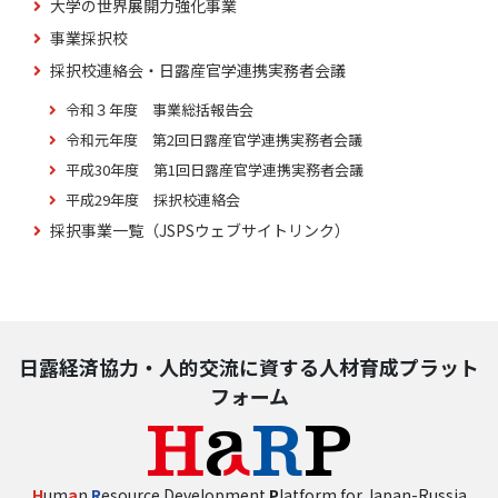
大学の世界展開力強化事業
事業採択校
採択校連絡会・日露産官学連携実務者会議
令和３年度 事業総括報告会
令和元年度 第2回日露産官学連携実務者会議
平成30年度 第1回日露産官学連携実務者会議
平成29年度 採択校連絡会
採択事業一覧（JSPSウェブサイトリンク）
日露経済協力・人的交流に資する人材育成プラット
フォーム
H
um
a
n
R
esource Development
P
latform for Japan-Russia