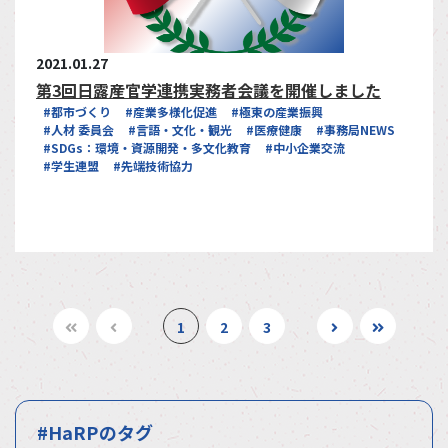
2021.01.27
第3回日露産官学連携実務者会議を開催しました
#都市づくり
#産業多様化促進
#極東の産業振興
#人材 委員会
#言語・文化・観光
#医療健康
#事務局NEWS
#SDGs：環境・資源開発・多文化教育
#中小企業交流
#学生連盟
#先端技術協力
1
2
3
#HaRPのタグ