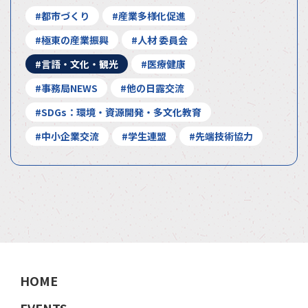
#都市づくり
#産業多様化促進
#極東の産業振興
#人材 委員会
#言語・文化・観光
#医療健康
#事務局NEWS
#他の日露交流
#SDGs：環境・資源開発・多文化教育
#中小企業交流
#学生連盟
#先端技術協力
HOME