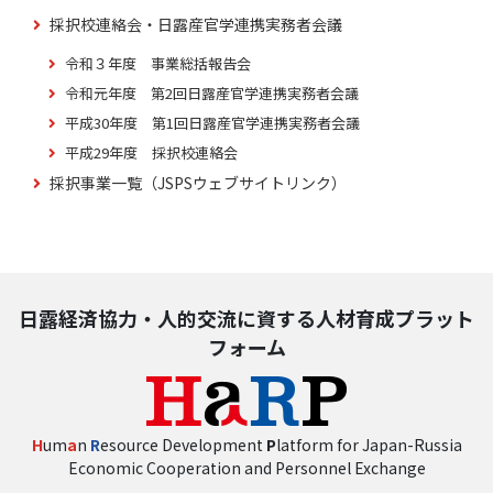
採択校連絡会・日露産官学連携実務者会議
令和３年度 事業総括報告会
令和元年度 第2回日露産官学連携実務者会議
平成30年度 第1回日露産官学連携実務者会議
平成29年度 採択校連絡会
採択事業一覧（JSPSウェブサイトリンク）
日露経済協力・人的交流に資する人材育成プラット
フォーム
H
um
a
n
R
esource Development
P
latform for Japan-Russia
Economic Cooperation and Personnel Exchange