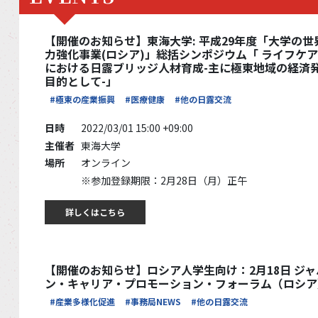
【開催のお知らせ】東海大学: 平成29年度「大学の世
力強化事業(ロシア)」総括シンポジウム「 ライフケ
における日露ブリッジ人材育成-主に極東地域の経済
目的として-」
#極東の産業振興
#医療健康
#他の日露交流
日時
2022/03/01 15:00 +09:00
主催者
東海大学
場所
オンライン
※参加登録期限：2月28日（月）正午
詳しくはこちら
【開催のお知らせ】ロシア人学生向け：2月18日 ジャ
ン・キャリア・プロモーション・フォーラム（ロシア
#産業多様化促進
#事務局NEWS
#他の日露交流