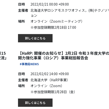
日時
2022/02/21 00:00 +09:00
主催者
北海道大学ロシアモスクワオフィス，(株)テクノソ
ョン
場所
オンライン（Zoomミーティング）
※参加登録期限2月18日 17:00
詳しくはこちら
15
【HaRP: 開催のお知らせ】2月2日 令和３年度大学
交流」
開力強化事業（ロシア）事業総括報告会
#事務局NEWS
日時
2022/02/02 14:00 +09:00
主催者
北海道大学（HaRP事業）
場所
オンライン（Zoom）
※参加登録期限1月28日（金）
詳しくはこちら