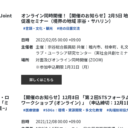
oint
オンライン同時開催！【開催のお知らせ】2月5日 
促進セミナー（境界の地域 宗谷・サハリン）
#言語・文化・観光
#他の日露交流
日時
2022/02/05 00:00 +09:00
主催者
主催：宗谷総合振興局 共催：稚内市、枝幸町、礼
ラブ・ユーラシア研究センター（実社会共創セミナ
場所
対面及びオンライン同時開催 (ZOOM)
※参加申込期限 1月31日（月）
詳しくはこちら
念・ロ
【開催のお知らせ】12月8日 「第２回STSフォーラ
 「ミ
ワークショップ (オンライン) 」（申込締切：12月1
星−」
#医療健康
#SDGs：環境・資源開発・多文化教育
#先端技術協
日時
2021/12/08 00:00 +09:00