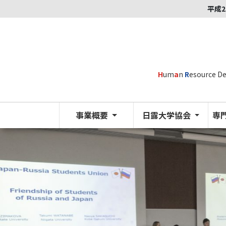
平成2
H
um
a
n
R
esource D
事業概要
日露大学協会
専