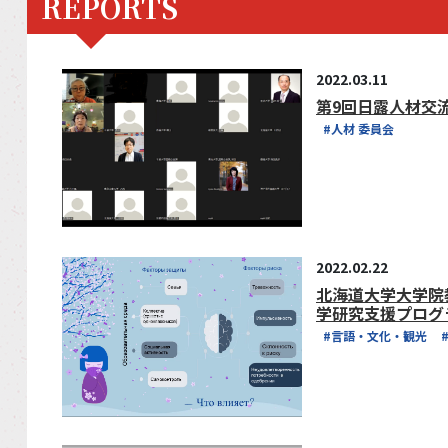
REPORTS
2022.03.11
第9回日露人材交
#人材 委員会
2022.02.22
北海道大学大学院
学研究支援プログ
#言語・文化・観光