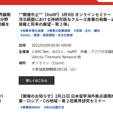
界展開
**開催中止**【HaRP】3月9日 オンラインセミナ
ア分野
洋北極圏における持続可能なクルーズ産業の発展－
発展を
発展と将来の展望－第２弾」
#産業多様化促進
#極東の産業振興
#言語・文化・観光
#SDGs：環境・資源開発・多文化教育
日時
2022/03/09 00:00 +09:00
主催者
J-ARC Net、ArCSⅡ、HaRP 共催：アジアの北
UArctic Thematic Network 他
場所
オンライン（Zoom）
※参加登録期限3月1日（火）
詳しくはこちら
パ
【開催のお知らせ】2月21日 日本留学海外拠点連携
）
業－ロシア・CIS地域－第２回業界研究セミナー
#事務局NEWS
#他の日露交流