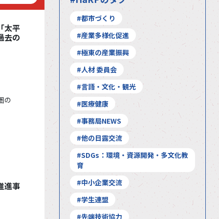
#都市づくり
ー「太平
#産業多様化促進
過去の
#極東の産業振興
#人材 委員会
#言語・文化・観光
極圏の
#医療健康
#事務局NEWS
#他の日露交流
#SDGs：環境・資源開発・多文化教
育
#中小企業交流
推進事
#学生連盟
#先端技術協力