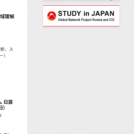
地域理解
文町、ス
ー）
ム 日露
日）
力