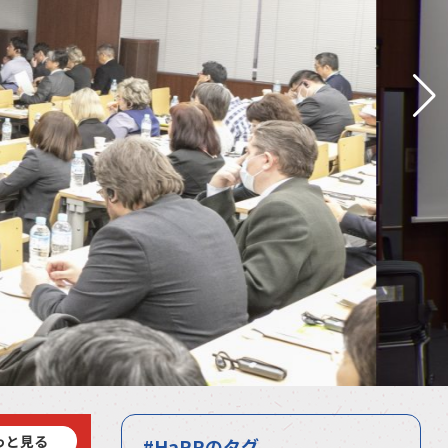
っと見る
#HaRPのタグ