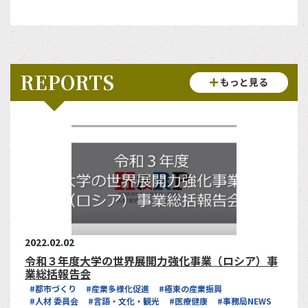
REPORTS
もっと見る
2022.02.02
令和３年度大学の世界展開力強化事業（ロシア）事
業総括報告会
#都市づくり
#産業多様化促進
#極東の産業振興
#人材 委員会
#言語・文化・観光
#医療健康
#事務局NEWS