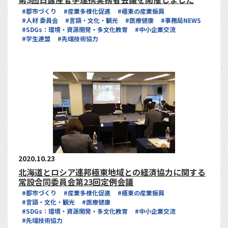
#都市づくり
#産業多様化促進
#極東の産業振興
#人材 委員会
#言語・文化・観光
#医療健康
#事務局NEWS
#SDGs：環境・資源開発・多文化教育
#中小企業交流
#学生連盟
#先端技術協力
2020.10.23
北海道とロシア連邦極東地域との経済協力に関する
常設合同委員会第23回定例会議
#都市づくり
#産業多様化促進
#極東の産業振興
#言語・文化・観光
#医療健康
#SDGs：環境・資源開発・多文化教育
#中小企業交流
#先端技術協力