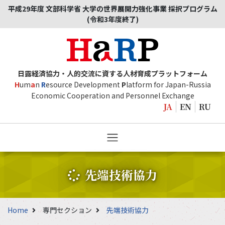
平成29年度 文部科学省 大学の世界展開力強化事業 採択プログラム
(令和3年度終了)
日露経済協力・人的交流に資する人材育成プラットフォーム
H
um
a
n
R
esource Development
P
latform for Japan-Russia
Economic Cooperation and Personnel Exchange
JA
EN
RU
先端技術協力
Home
専門セクション
先端技術協力