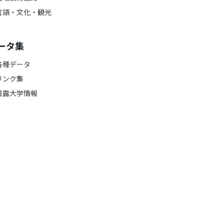
言語・文化・観光
ータ集
各種データ
リンク集
日露大学情報