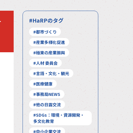
科
#HaRPのタグ
#都市づくり
#産業多様化促進
#極東の産業振興
#人材 委員会
#言語・文化・観光
#医療健康
#事務局NEWS
#他の日露交流
#SDGs：環境・資源開発・
多文化教育
#中小企業交流