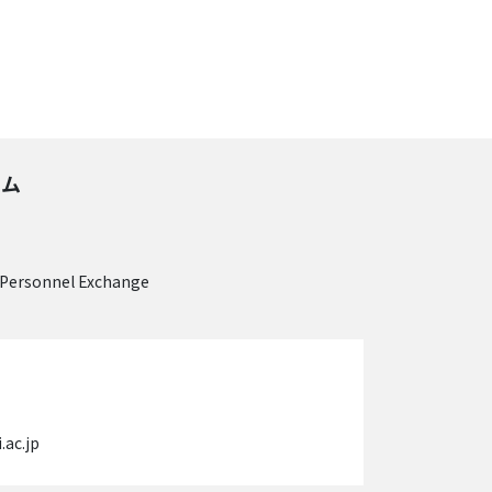
ーム
 Personnel Exchange
ac.jp