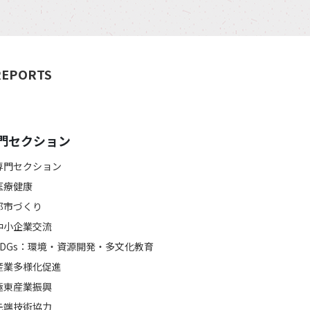
REPORTS
門セクション
専門セクション
医療健康
都市づくり
中小企業交流
SDGs：環境・資源開発・多文化教育
産業多様化促進
極東産業振興
先端技術協力