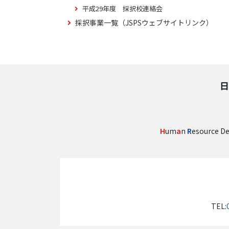
平成29年度 採択校連絡会
採択事業一覧（JSPSウェブサイトリンク）
日
H
um
a
n
R
esource D
TEL: