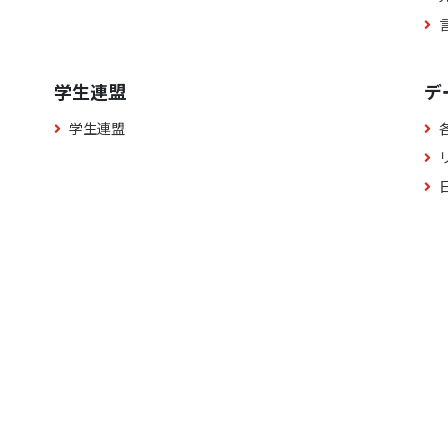
学生連盟
デ
学生連盟