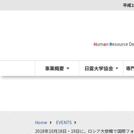
平成2
H
um
a
n
R
esource D
事業概要
日露大学協会
専
Home
EVENTS
2018年10月18日・19日に，ロシア大使館で国際フ