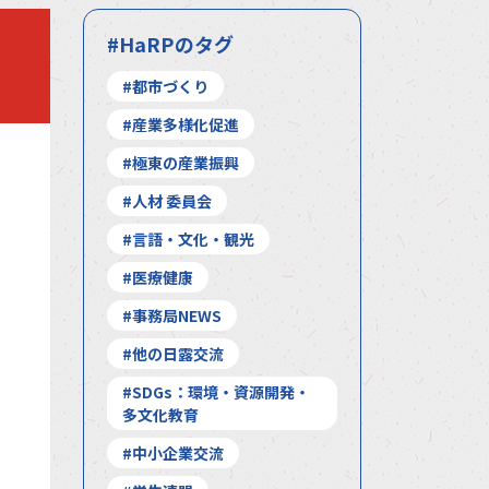
#HaRPのタグ
#都市づくり
#産業多様化促進
#極東の産業振興
#人材 委員会
#言語・文化・観光
#医療健康
#事務局NEWS
#他の日露交流
#SDGs：環境・資源開発・
多文化教育
#中小企業交流