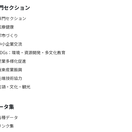
門セクション
専門セクション
医療健康
都市づくり
中小企業交流
SDGs：環境・資源開発・多文化教育
産業多様化促進
極東産業振興
先端技術協力
言語・文化・観光
ータ集
各種データ
リンク集