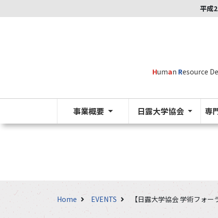
平成2
H
um
a
n
R
esource D
事業概要
日露大学協会
専
Home
EVENTS
【日露大学協会 学術フォーラム】