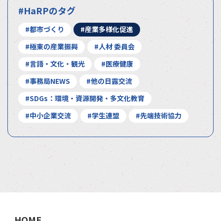
#HaRPのタグ
#都市づくり
#産業多様化促進
#極東の産業振興
#人材 委員会
#言語・文化・観光
#医療健康
#事務局NEWS
#他の日露交流
#SDGs：環境・資源開発・多文化教育
#中小企業交流
#学生連盟
#先端技術協力
HOME