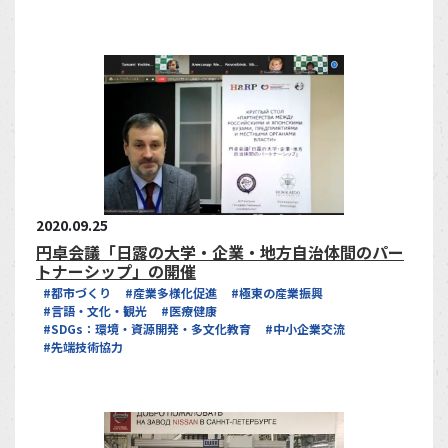
2020.09.25
円卓会議「日露の大学・企業・地方自治体間のパー
トナーシップ」の開催
#都市づくり
#産業多様化促進
#極東の産業振興
#言語・文化・観光
#医療健康
#SDGs：環境・資源開発・多文化教育
#中小企業交流
#先端技術協力