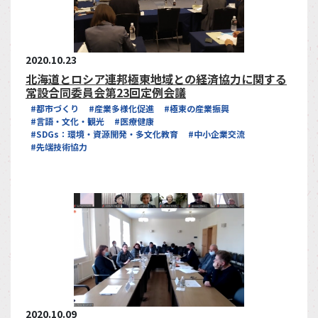
2020.10.23
北海道とロシア連邦極東地域との経済協力に関する
常設合同委員会第23回定例会議
#都市づくり
#産業多様化促進
#極東の産業振興
#言語・文化・観光
#医療健康
#SDGs：環境・資源開発・多文化教育
#中小企業交流
#先端技術協力
2020.10.09