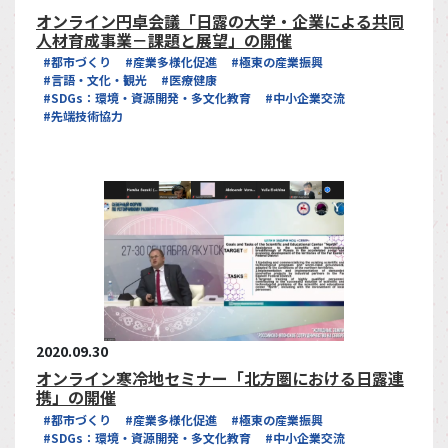
オンライン円卓会議「日露の大学・企業による共同
人材育成事業－課題と展望」の開催
#都市づくり
#産業多様化促進
#極東の産業振興
#言語・文化・観光
#医療健康
#SDGs：環境・資源開発・多文化教育
#中小企業交流
#先端技術協力
2020.09.30
オンライン寒冷地セミナー「北方圏における日露連
携」の開催
#都市づくり
#産業多様化促進
#極東の産業振興
#SDGs：環境・資源開発・多文化教育
#中小企業交流