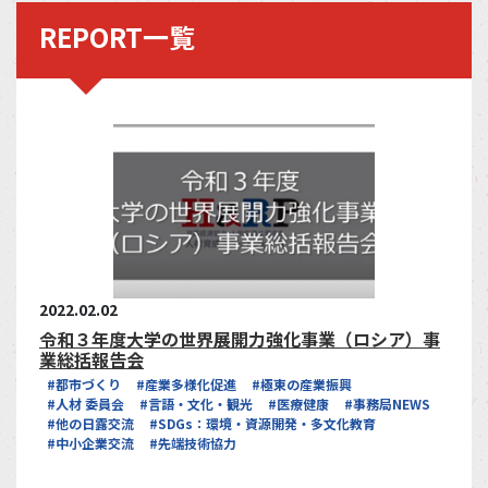
REPORT一覧
2022.02.02
令和３年度大学の世界展開力強化事業（ロシア）事
業総括報告会
#都市づくり
#産業多様化促進
#極東の産業振興
#人材 委員会
#言語・文化・観光
#医療健康
#事務局NEWS
#他の日露交流
#SDGs：環境・資源開発・多文化教育
#中小企業交流
#先端技術協力